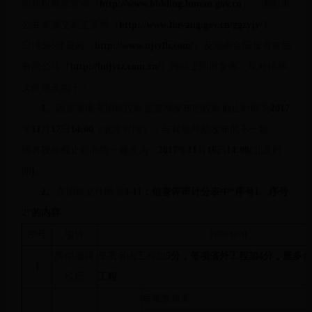
招标投标监管网（
http://www.bidding.hunan.gov.cn
）、浏阳市
公共资源交易监管网（
http://www.liuyang.gov.cn/ggzyjy/
）、
日博365注册网（
http://www.njtylh.com/
）及湖南金阳投资集团
有限公司（
http://hnjytz.com.cn/
）网站上同时发布，现对招标
文件修改如下：
1、
因原湖南省招标投标监管网发布的投标截止时间为
2017
年
11
月
17
日
14:00
（北京时间），与其他网站发布的不一致。
现将投标截止时间统一修改为：
2017
年
11
月
16
日
14:00(
北京时
间
)
。
2、
原招标文件附表
3-11：信誉评审计分表中“序号
1
、序号
2
”的内容
序号
项目
评审标准
类似项目
每项省内工程加
5分，每项省外工程加
4
分，最多
1
经历
工程
每项鲁班奖