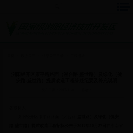
首页
>
政务公开
>
信息公开目录
>
工程招标
浏阳经开区康平路路面（湘台路-盛世路）及绿化（健
安路-盛世路）提质改造工程答疑纪要及补充说明
发布日期：2017-11-01
作者：
各投标人：
浏阳经开区康平路路面（湘台路
-盛世路）及绿化（健安
路
-
盛世路）提质改造工程招标公告于
2017
年
10
月
27
日
在湖南省