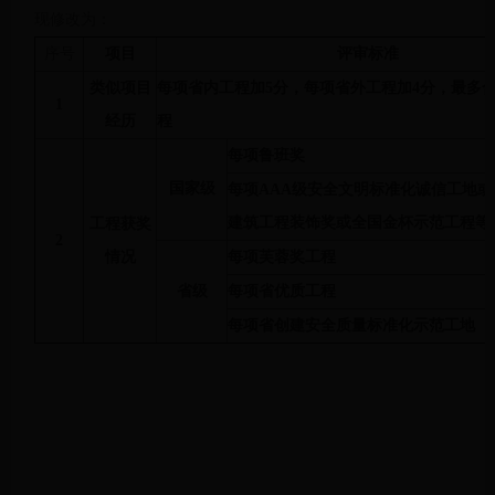
现修改为：
序号
项目
评审标准
类似项目
每项省内工程加
5分，每项省外工程加
4
分，最多
1
经历
程
每项鲁班奖
国家级
每项
AAA级安全文明标准化诚信工地或
建筑工程装饰奖或全国金杯示范工程等
工程获奖
2
情况
每项芙蓉奖工程
省级
每项省优质工程
每项省创建安全质量标准化示范工地