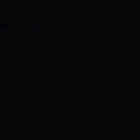
是企业
我是市民
互动交流
1
月
7
日
12
：
00
（北京时间）。
浏阳经开区投资发展有限公司
2017
年
11月
3
日