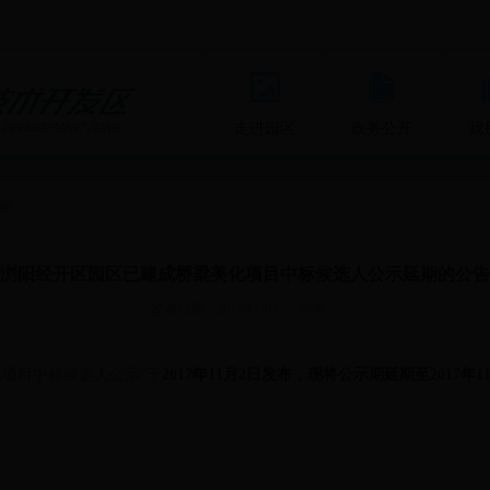
走进园区
政务公开
我
标
浏阳经开区园区已建成桥梁美化项目中标候选人公示延期的公告
发布日期：2017-11-03
作者：
项目中标候选人公示”于
2017年
11
月
2
日发布，现将公示期延期至
2017
年
1