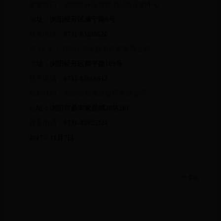
监管部门：浏阳经开区财政局招标采购中心
地
址：浏阳经开区康宁路
9
号
联系电话：
0731-83280520
招 标 人：浏阳经开区投资发展有限公司
地
址：浏阳经开区康平路
109
号
联系电话：
0731-83666612
招标代理：湖南业精项目管理有限公司
地
址：浏阳市鼎丰家居城
20
栋
201
联系电话：
0731-83625324
2017
年
11月
7
日
分享到: