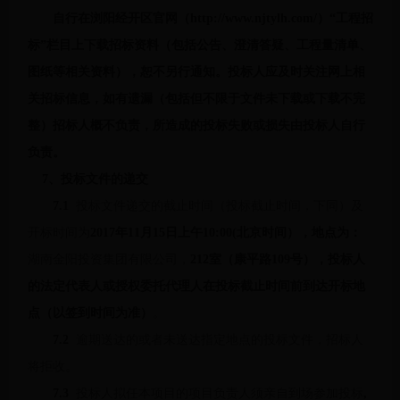
自行在浏阳经开区官网（
http://www.njtylh.com/）“工程招
标”栏目上下载招标资料（包括公告、澄清答疑、工程量清单、
图纸等相关资料），恕不另行通知。投标人应及时关注网上相
关招标信息，如有遗漏（包括但不限于文件未下载或下载不完
整）招标人概不负责，所造成的投标失败或损失由投标人自行
负责。
7
、投标文件的递交
7.1
投标文件递交的截止时间（投标截止时间，下同）及
开标时间为
2017年
11
月
15
日上午
10:00
(
北京时间），地点为：
湖南金阳投资集团有限公司，
212室（康平路
109
号），投标人
的法定代表人或授权委托代理人在投标截止时间前到达开标地
点（以签到时间为准）
。
7.2
逾期送达的或者未送达指定地点的投标文件，招标人
将拒收。
7.3
投标人拟任本项目的项目负责人须亲自到场参加投标
,