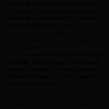
行业行政主管部门颁发的项目负责人安全生产考核合格证；施
工员具有省级及以上行业行政主管部门核发的岗位资格证书；
安全员具有省级及以上行业行政主管部门核发的安全考核合格
证书；要求项目负责人无在建（
请各投标单位参加投标时自行
核实，招标人将对各投标单位项目负责人有无在建项目情况进
行核查，以住建局官网查询结果为准，若经查实有在建项目，
则否决其投标或取消中标资格。）
3.4
入库
2016年浏阳经开区政府投资非招标工程预选承包商
（建筑市政类）的投标人在经开区有两个（含两个）以上通过
遴选抽签中标（非公开招标）的国有投资建设项目未完成的，
不能参与本工程的遴选抽签。工程完成的标志以各相关部门签
字确认的“工程竣工验收单”为准。
若中标单位在中标公示期间
（
2
个工作日）被人投诉在经开区有两个（含两个）以上未完成
的工程，且经查询属实，取消其中标资格，并扣除其入库时缴
纳的投标保证金
4
万元不予退还，同时暂停其参加后续遴选抽签