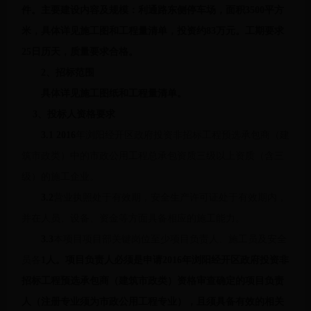
件。主要建设内容及规模：利通路东侧停车场，面积
3500
平方
米，具体详见施工图和工程量清单，投资约
83
万元。工期要求
25
日历天，质量要求合格。
2
、
招标范围
具体详见施工图纸和工程量清单。
3
、投标人资格要求
3.1
2016
年浏阳经开区政府投资非招标工程预选承包商（建
筑市政类）中的市政公用工程总承包资质三级以上资质（含三
级）的施工企业。
3.2
营业执照处于有效期，安全生产许可证处于有效期内，
并在人员、设备、资金等方面具备相应的施工能力。
3.3
本项目项目部关键岗位至少项目负责人、施工员及安全
员各
1人。项目负责人必须是申请
2016
年浏阳经开区政府投资非
招标工程预选承包商（建筑市政类）资格审查确定的项目负责
人（注册专业须为市政公用工程专业），且须具备有效的相关