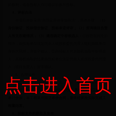
的权利，请各投标人自行确认后参与投标。
4
、评标办法
本项目评标采用“合理定价评审抽取法”，具体步骤：（
1）
身份验证、投标报价验证、投标承诺评审；（
2
）查询项目负责
人有无在建情况；（
3
）遴选确定中标候选人：
①按照签到先后
顺序，由投标单位法定代表人或授权委托代理人随机抽取单位
身份代码球，并签字确认；②由招标人代表随机抽取中标候选
人，其随机抽取的结果由投标单位法定代表人或授权委托代理
人（项目负责人）签字确认。
5
、合理定价
点击进入首页
本工程合理定价（人民币）为：大写：捌拾贰万贰仟叁佰
贰拾肆圆贰角柒分，小写：
822324.27元，具体详附后工程量清
单计价表，本工程采用固定单价合同，最终结算按实际完成工
程量结算。
6
、招标文件的获取及发布