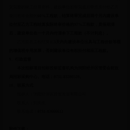
交完整的竣工结算资料，建设单位初审完成后甲方支付给乙方
项目初审金额的
60%工程款，结算终审完成后两个月内建设单
位付至乙方工程结算实际终审价格的
97%
工程款，质保期满
后，建设单位在一个月内付清余下工程款（不计利息）。
乙方应在工程结算后
3天内向建设单位出具与工程价款等额
的增值税专用发票，否则建设单位有权拒付相应工程款。
9
、
行政监督
本次招标项目招标投标监督机构为浏阳经开区管委会财政
局招标采购中心。电话：
0731-83280520。
10
、联系方式
招标人：浏阳经开区投资发展有限公司
联系人：刘先生
联系电话：
0731-83666612
附件下载：