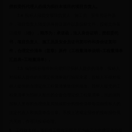
授权委托代理人必须为拟任本项目的项目负责人。
7.4
投标人须提交项目负责人、施工员、安全员证件原
件，项目负责人须提供身份证原件以及投标文件，投标文件装
订成册（
3份），顺序为：承诺函，法人身份证明，授权委托
书，项目负责人、施工员及安全员证书复印件和身份证复印
件，合理定价清单（盖章）原件（工程量清单说明
+
工程量清单
汇总表
+
工程量清单）。
7.5
编制投标报价时只需打印招标人提供的清单，投标人
对招标人提供的合理定价清单进行响应承诺，投标人不得对招
标人提供的合理定价工程量清单做任何修改。投标人提交的工
程量清单为招标人发出的全套合理定价工程量清单，且必须对
招标人发布的合理价及其组成部分的报价清单每页由投标人的
法定代表人和加盖单位公章。不按上述规定报价的投标报价视
为无效，作否决投标处理。
8
、工程款支付：项目竣工验收后两个月内由乙方向建设单位提