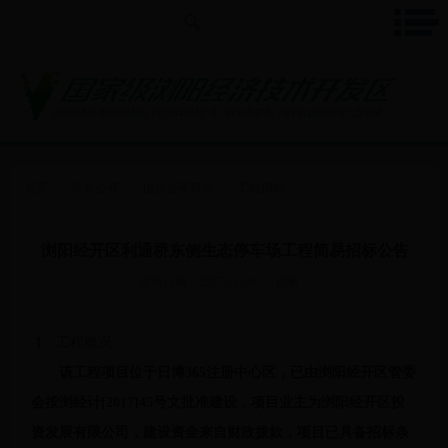
首页
>
政务公开
>
信息公开目录
>
工程招标
浏阳经开区利通桥东侧生态停车场工程简易招标公告
发布日期：2017-11-10
作者：
1
、工程概况
该工程项目位于日博365注册中心区，
已由浏阳经开区管委
会按浏经计
[2017]45号文批准建设，项目业主为浏阳经开区投
资发展有限公司，建设资金来自财政拨款，项目已具备招标条