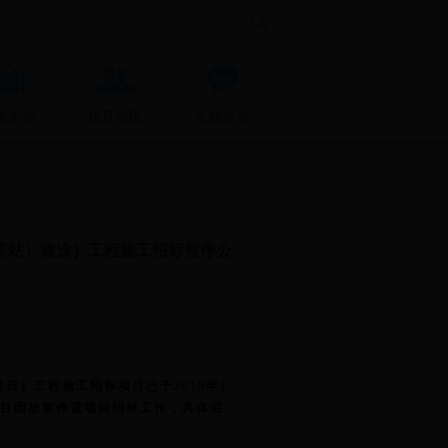
是企业
我是市民
互动交流
泵站）建设］工程施工招标暂停公
建设］工程施工招标项目已于
2018
年
1
项目因故暂停该项目招标工作，具体启