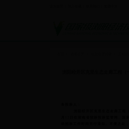
设为首页
|
加入收藏
|
联系我们
|
繁體中文
首页
>
政务公开
>
信息公开目录
>
工程招
浏阳经开区克里生态走廊工程（
各投标人：
浏阳经开区克里生态走廊工程
月
12
日在湖南省招标投标监管网、国家
动招标工作时间另行通知。不便之处