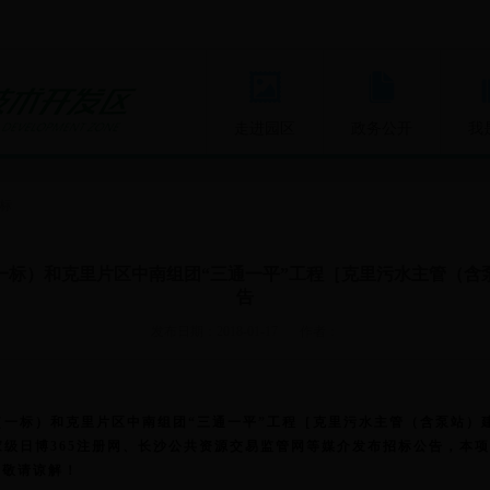
走进园区
政务公开
我
标
一标）和克里片区中南组团“三通一平”工程［克里污水主管（含
告
发布日期：2018-01-17
作者：
（一标）和克里片区中南组团“三通一平”工程［克里污水主管（含泵站）
级日博365注册网、长沙公共资源交易监管网等媒介发布招标公告，本
，敬请谅解！